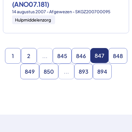
(ANO07.181)
14 augustus 2007 - Afgewezen - SKGZ200700095
Hulpmiddelenzorg
847
1
2
...
845
846
848
849
850
...
893
894