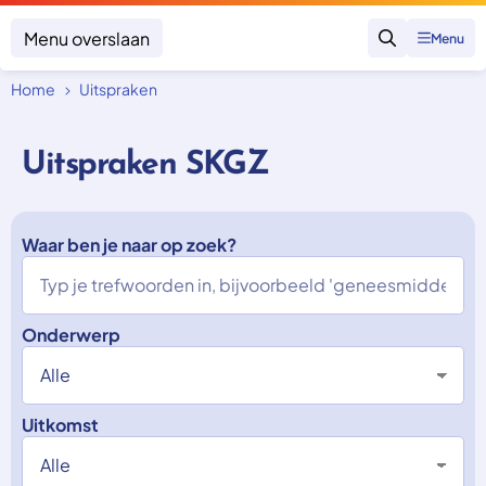
Menu overslaan
Menu
Zoeken
Home
Uitspraken
Klacht indienen
Mijn klacht
Uitspraken SKGZ
Onderwerpen
Focus en impact
Zorgverzekering afsluiten
Zorgverzekering betalen
Waar ben je naar op zoek?
Uitspraken
Vergoeding van zorg
Zorg in het buitenland
Trainingen
Nieuw in Nederland
Geen zorgverzekering
Over SKGZ
Onderwerp
Nieuws
Uitkomst
Casussen
Vacatures
Contact