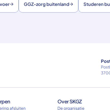
rvoer
GGZ-zorg buitenland
Studeren bu
Pos
Post
3700
rpen
Over SKGZ
ring afsluiten
De organisatie