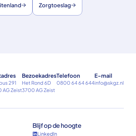
itenland
Zorgtoeslag
tadres
Bezoekadres
Telefoon
E-mail
bus 291
Het Rond 6D
0800 64 64 644
info@skgz.nl
 AG Zeist
3700 AG Zeist
Blijf op de hoogte
LinkedIn