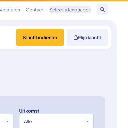
Vacatures
Contact
Select a language
Zoeken
Klacht indienen
Mijn klacht
Uitkomst