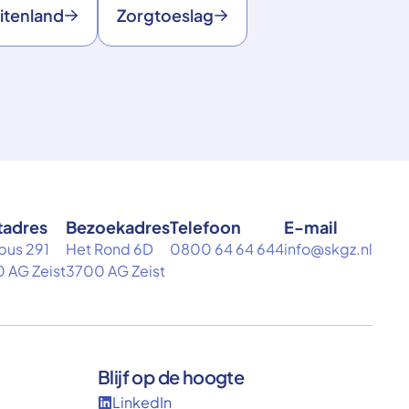
itenland
Zorgtoeslag
tadres
Bezoekadres
Telefoon
E-mail
bus 291
Het Rond 6D
0800 64 64 644
info@skgz.nl
 AG Zeist
3700 AG Zeist
Blijf op de hoogte
LinkedIn