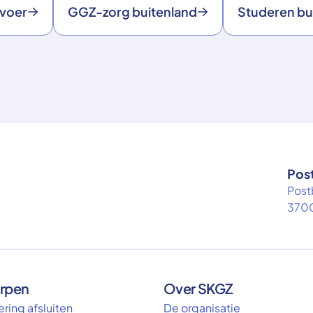
rvoer
GGZ-zorg buitenland
Studeren bu
Pos
Post
3700
rpen
Over SKGZ
ring afsluiten
De organisatie