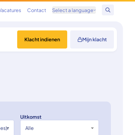
Vacatures
Contact
Select a language
Zoeken
Klacht indienen
Mijn klacht
Uitkomst