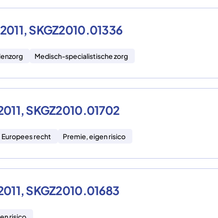
i 2011, SKGZ2010.01336
lenzorg
Medisch-specialistische zorg
i 2011, SKGZ2010.01702
, Europees recht
Premie, eigen risico
i 2011, SKGZ2010.01683
en risico