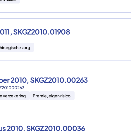
 2011, SKGZ2010.01908
hirurgische zorg
mber 2010, SKGZ2010.00263
KGZ201000263
e verzekering
Premie, eigen risico
stus 2010, SKGZ2010.00036