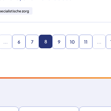
ecialistische zorg
8
...
6
7
9
10
11
...