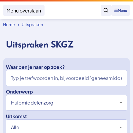
Menu overslaan
Menu
Zoeken
Home
Uitspraken
Klacht indienen
Mijn klacht
Uitspraken SKGZ
Onderwerpen
Focus en impact
Zorgverzekering afsluiten
Zorgverzekering betalen
Waar ben je naar op zoek?
Uitspraken
Vergoeding van zorg
Zorg in het buitenland
Trainingen
Nieuw in Nederland
Geen zorgverzekering
Over SKGZ
Onderwerp
Nieuws
Uitkomst
Casussen
Vacatures
Contact