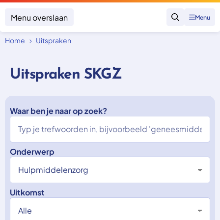
Menu overslaan
Menu
Zoeken
Home
Uitspraken
Klacht indienen
Mijn klacht
Uitspraken SKGZ
Onderwerpen
Focus en impact
Zorgverzekering afsluiten
Zorgverzekering betalen
Waar ben je naar op zoek?
Uitspraken
Vergoeding van zorg
Zorg in het buitenland
Trainingen
Nieuw in Nederland
Geen zorgverzekering
Over SKGZ
Onderwerp
Nieuws
Uitkomst
Casussen
Vacatures
Contact