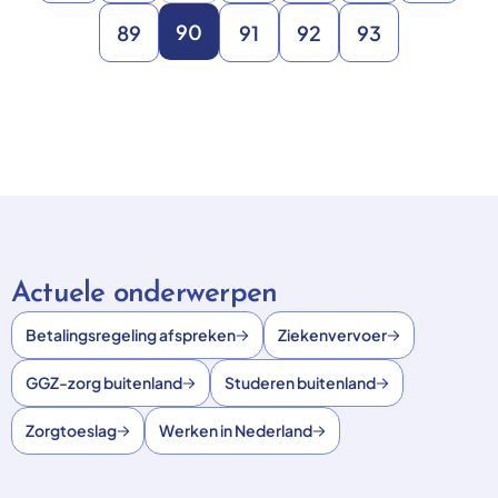
90
89
91
92
93
Actuele onderwerpen
Betalingsregeling afspreken
Ziekenvervoer
GGZ-zorg buitenland
Studeren buitenland
Zorgtoeslag
Werken in Nederland