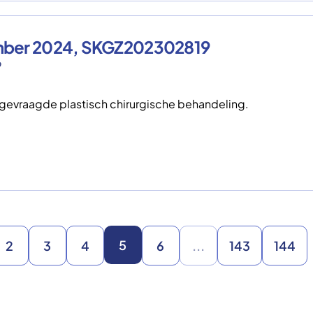
ember 2024, SKGZ202302819
9
gevraagde plastisch chirurgische behandeling.
5
2
3
4
6
...
143
144