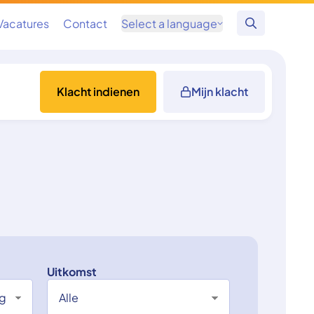
Vacatures
Contact
Select a language
Zoeken
Klacht indienen
Mijn klacht
Uitkomst