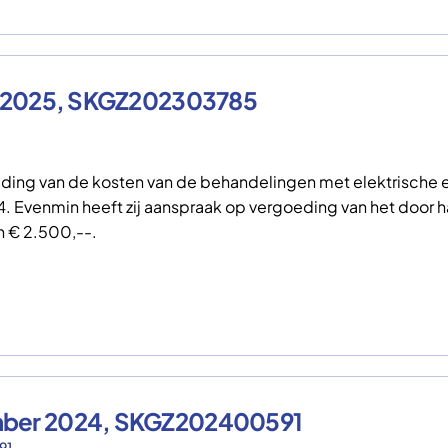
ri 2025, SKGZ202303785
ing van de kosten van de behandelingen met elektrische epi
4. Evenmin heeft zij aanspraak op vergoeding van het door h
n € 2.500,--.
ember 2024, SKGZ202400591
91