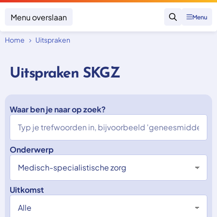
Menu overslaan
Menu
Zoeken
Home
Uitspraken
Klacht indienen
Mijn klacht
Uitspraken SKGZ
Onderwerpen
Focus en impact
Zorgverzekering afsluiten
Zorgverzekering betalen
Waar ben je naar op zoek?
Uitspraken
Vergoeding van zorg
Zorg in het buitenland
Trainingen
Nieuw in Nederland
Geen zorgverzekering
Over SKGZ
Onderwerp
Nieuws
Uitkomst
Casussen
Vacatures
Contact