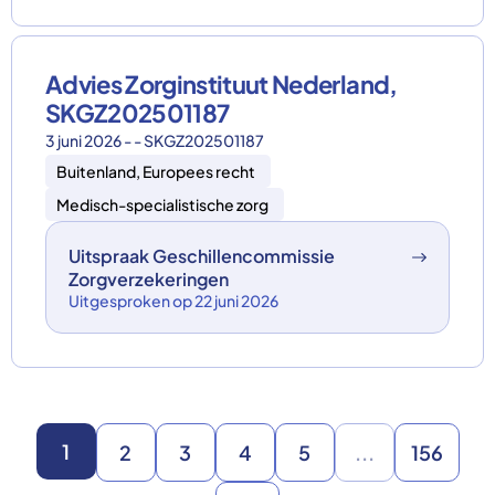
Advies Zorginstituut Nederland,
SKGZ202501187
3 juni 2026 - - SKGZ202501187
Buitenland, Europees recht
Medisch-specialistische zorg
Uitspraak Geschillencommissie
Zorgverzekeringen
Uitgesproken op 22 juni 2026
1
2
3
4
5
...
156