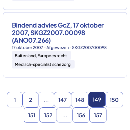
Bindend advies GcZ, 17 oktober
2007, SKGZ2007.00098
(ANO07.266)
17 oktober 2007 - Afgewezen - SKGZ200700098
Buitenland, Europees recht
Medisch-specialistische zorg
149
1
2
...
147
148
150
151
152
...
156
157