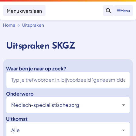
Menu overslaan
Menu
Zoeken
Home
Uitspraken
Klacht indienen
Mijn klacht
Uitspraken SKGZ
Onderwerpen
Focus en impact
Zorgverzekering afsluiten
Zorgverzekering betalen
Waar ben je naar op zoek?
Uitspraken
Vergoeding van zorg
Zorg in het buitenland
Trainingen
Nieuw in Nederland
Geen zorgverzekering
Over SKGZ
Onderwerp
Nieuws
Uitkomst
Casussen
Vacatures
Contact