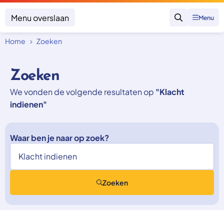
Menu overslaan
Menu
Zoeken
Home
Zoeken
Klacht indienen
Mijn klacht
Zoeken
Onderwerpen
We vonden de volgende resultaten op
"Klacht
Focus en impact
Zorgverzekering afsluiten
indienen"
Zorgverzekering betalen
Uitspraken
Vergoeding van zorg
Zorg in het buitenland
Trainingen
Nieuw in Nederland
Waar ben je naar op zoek?
Geen zorgverzekering
Over SKGZ
Zoeken
Nieuws
Casussen
Vacatures
Contact