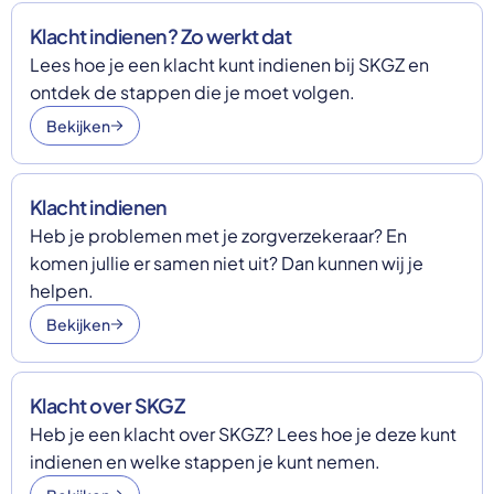
Select a language
Klacht indienen? Zo werkt dat
Lees hoe je een klacht kunt indienen bij SKGZ en
Nederlands
ontdek de stappen die je moet volgen.
English
Deutsch
Bekijken
Polski
Romana
български
Overheid moet proactief
Українська
Klacht indienen
ondersteuning bieden bij schulden, niet
русский
Heb je problemen met je zorgverzekeraar? En
Espanol
straffen
komen jullie er samen niet uit? Dan kunnen wij je
Francais
Schrap de opslag op de zorgpremie voor mensen die
helpen.
niet kunnen betalen en bied proactieve
Bekijken
ondersteuning, zoals automatische zorgtoeslag. Zo
voorkomt de overheid schulden, vermindert stress
en blijft noodzakelijke zorg toegankelijk.
Lees meer
Klacht over SKGZ
Heb je een klacht over SKGZ? Lees hoe je deze kunt
indienen en welke stappen je kunt nemen.