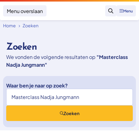
Menu overslaan
Menu
Zoeken
Home
Zoeken
Klacht indienen
Mijn klacht
Zoeken
Onderwerpen
We vonden de volgende resultaten op
"Masterclass
Focus en impact
Zorgverzekering afsluiten
Nadja Jungmann"
Zorgverzekering betalen
Uitspraken
Vergoeding van zorg
Zorg in het buitenland
Trainingen
Nieuw in Nederland
Waar ben je naar op zoek?
Geen zorgverzekering
Over SKGZ
Zoeken
Nieuws
Casussen
Vacatures
Contact