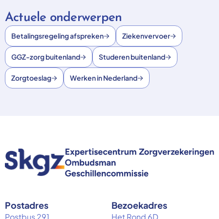
Actuele onderwerpen
Betalingsregeling afspreken
Ziekenvervoer
GGZ-zorg buitenland
Studeren buitenland
Zorgtoeslag
Werken in Nederland
Postadres
Bezoekadres
Postbus 291
Het Rond 6D