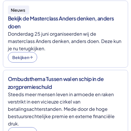
Select a language
Nieuws
Bekijk de Masterclass Anders denken, anders
Nederlands
English
doen
Deutsch
Donderdag 25 juni organiseerden wij de
Polski
masterclass Anders denken, anders doen. Deze kun
Romana
български
je nu terugkijken.
Overheid moet proactief
Українська
Bekijken
ondersteuning bieden bij schulden, niet
русский
Espanol
straffen
Francais
Schrap de opslag op de zorgpremie voor mensen die
Ombudsthema Tussen wal en schip in de
niet kunnen betalen en bied proactieve
zorgpremieschuld
ondersteuning, zoals automatische zorgtoeslag. Zo
voorkomt de overheid schulden, vermindert stress
Steeds meer mensen leven in armoede en raken
en blijft noodzakelijke zorg toegankelijk.
verstrikt in een vicieuze cirkel van
Lees meer
betalingsachterstanden. Mede door de hoge
bestuursrechtelijke premie en externe financiële
druk.