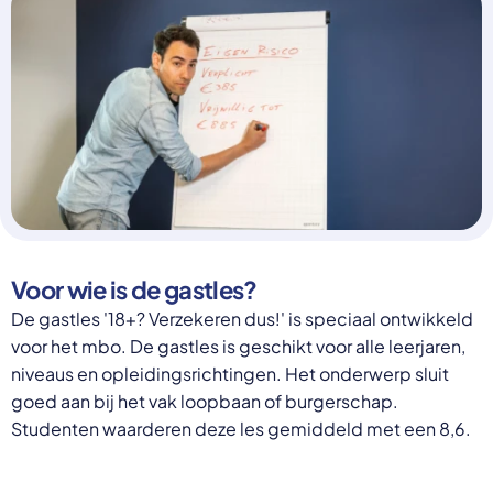
Select a language
Nederlands
English
Deutsch
Polski
Romana
български
Overheid moet proactief
Українська
ondersteuning bieden bij schulden, niet
русский
Espanol
straffen
Francais
Schrap de opslag op de zorgpremie voor mensen die
Voor wie is de gastles?
niet kunnen betalen en bied proactieve
De gastles '18+? Verzekeren dus!' is speciaal ontwikkeld
ondersteuning, zoals automatische zorgtoeslag. Zo
voor het mbo. De gastles is geschikt voor alle leerjaren,
voorkomt de overheid schulden, vermindert stress
niveaus en opleidingsrichtingen. Het onderwerp sluit
en blijft noodzakelijke zorg toegankelijk.
goed aan bij het vak loopbaan of burgerschap.
Lees meer
Studenten waarderen deze les gemiddeld met een 8,6.