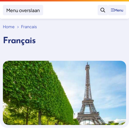
Menu overslaan
Menu
Zoeken
Home
Francais
Klacht indienen
Mijn klacht
Français
Onderwerpen
Focus en impact
Zorgverzekering afsluiten
Zorgverzekering betalen
Uitspraken
Vergoeding van zorg
Zorg in het buitenland
Trainingen
Nieuw in Nederland
Geen zorgverzekering
Over SKGZ
Nieuws
Casussen
Vacatures
Contact