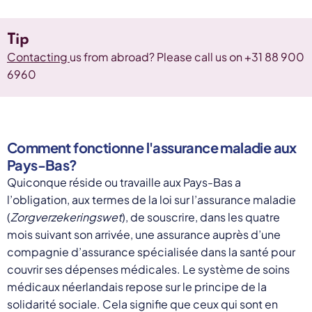
Select a language
Tip
Nederlands
Contacting
us from abroad? Please call us on +31 88 900
English
Deutsch
6960
Polski
Romana
български
Overheid moet proactief
Українська
ondersteuning bieden bij schulden, niet
русский
Comment fonctionne l'assurance maladie aux
Espanol
straffen
Pays-Bas?
Francais
Schrap de opslag op de zorgpremie voor mensen die
Quiconque réside ou travaille aux Pays-Bas a
niet kunnen betalen en bied proactieve
l’obligation, aux termes de la loi sur l’assurance maladie
ondersteuning, zoals automatische zorgtoeslag. Zo
(
Zorgverzekeringswet
), de souscrire, dans les quatre
voorkomt de overheid schulden, vermindert stress
mois suivant son arrivée, une assurance auprès d’une
en blijft noodzakelijke zorg toegankelijk.
compagnie d’assurance spécialisée dans la santé pour
Lees meer
couvrir ses dépenses médicales. Le système de soins
médicaux néerlandais repose sur le principe de la
solidarité sociale. Cela signifie que ceux qui sont en