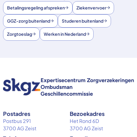
Betalingsregeling afspreken
Ziekenvervoer
GGZ-zorg buitenland
Studeren buitenland
Zorgtoeslag
Werken in Nederland
Postadres
Bezoekadres
Postbus 291
Het Rond 6D
3700 AG Zeist
3700 AG Zeist