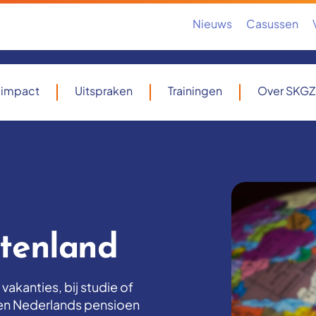
Nieuws
Casussen
 impact
Uitspraken
Trainingen
Over SKGZ
itenland
 vakanties, bij studie of
een Nederlands pensioen