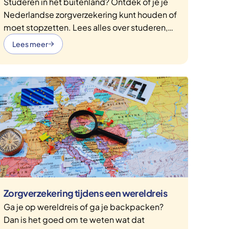
Studeren in het buitenland? Ontdek of je je
Nederlandse zorgverzekering kunt houden of
moet stopzetten. Lees alles over studeren,
werken en stage lopen in het buitenland en
Lees meer
wat dit betekent voor je zorgverzekering.
Zorgverzekering tijdens een wereldreis
Ga je op wereldreis of ga je backpacken?
Dan is het goed om te weten wat dat