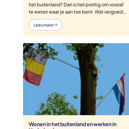
het buitenland? Dan is het prettig om vooraf
te weten waar je aan toe bent. Wat vergoedt
je zorgverzekeraar? Welke regels gelden er?
Lees meer
We nemen je stap voor stap mee, zodat je
goed voorbereid op pad gaat.
Wonen in het buitenland en werken in