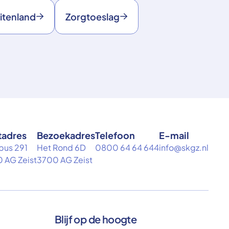
itenland
Zorgtoeslag
tadres
Bezoekadres
Telefoon
E-mail
bus 291
Het Rond 6D
0800 64 64 644
info@skgz.nl
 AG Zeist
3700 AG Zeist
Blijf op de hoogte