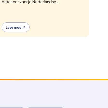
betekent voor je Nederlandse
zorgverzekering. De meeste mensen blijven
gewoon verzekerd, maar dat hangt af van hoe
lang je weggaat en of je tijdens je reis gaat
werken.
Lees meer