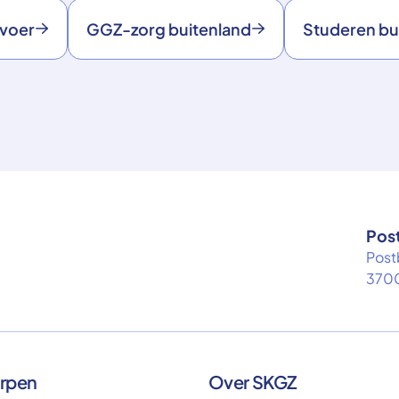
rvoer
GGZ-zorg buitenland
Studeren bu
Pos
Post
3700
rpen
Over SKGZ