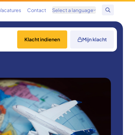
Vacatures
Contact
Select a language
Zoeken
Klacht indienen
Mijn klacht