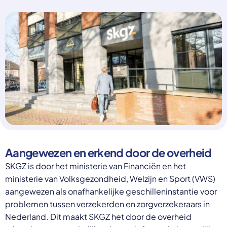
Select a language
Nederlands
English
Deutsch
Polski
Romana
български
Overheid moet proactief
Українська
ondersteuning bieden bij schulden, niet
русский
Espanol
straffen
Francais
Schrap de opslag op de zorgpremie voor mensen die
niet kunnen betalen en bied proactieve
Aangewezen en erkend door de overheid
ondersteuning, zoals automatische zorgtoeslag. Zo
voorkomt de overheid schulden, vermindert stress
SKGZ is door het ministerie van Financiën en het
en blijft noodzakelijke zorg toegankelijk.
ministerie van Volksgezondheid, Welzijn en Sport (VWS)
Lees meer
aangewezen als onafhankelijke geschilleninstantie voor
problemen tussen verzekerden en zorgverzekeraars in
Nederland. Dit maakt SKGZ het door de overheid