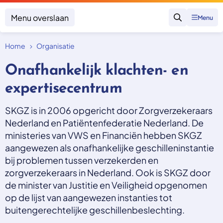
Menu overslaan
Menu
Zoeken
Home
Organisatie
Klacht indienen
Mijn klacht
Onafhankelijk klachten- en
Onderwerpen
expertisecentrum
Focus en impact
Zorgverzekering afsluiten
SKGZ is in 2006 opgericht door Zorgverzekeraars
Zorgverzekering betalen
Uitspraken
Vergoeding van zorg
Nederland en Patiëntenfederatie Nederland. De
Zorg in het buitenland
Trainingen
ministeries van VWS en Financiën hebben SKGZ
Nieuw in Nederland
Geen zorgverzekering
aangewezen als onafhankelijke geschilleninstantie
Over SKGZ
bij problemen tussen verzekerden en
zorgverzekeraars in Nederland. Ook is SKGZ door
Nieuws
de minister van Justitie en Veiligheid opgenomen
Casussen
op de lijst van aangewezen instanties tot
Vacatures
buitengerechtelijke geschillenbeslechting.
Contact