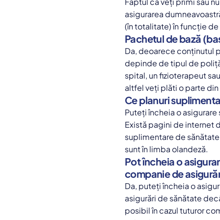
Faptul că veți primi sau 
asigurarea dumneavoastră.
(în totalitate) în funcție
Pachetul de bază (bas
Da, deoarece conținutul p
depinde de tipul de poliță
spital, un fizioterapeut s
altfel veți plăti o parte din
Ce planuri suplimenta
Puteți încheia o asigurare
Există pagini de internet 
suplimentare de sănătate 
sunt în limba olandeză.
Pot încheia o asigura
companie de asigurăr
Da, puteți încheia o asig
asigurări de sănătate decâ
posibil în cazul tuturor co