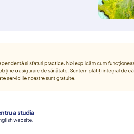
ependentă și sfaturi practice. Noi explicăm cum funcționeaz
bține o asigurare de sănătate. Suntem plătiți integral de căt
 serviciile noastre sunt gratuite.
ntru a studia
nglish website.