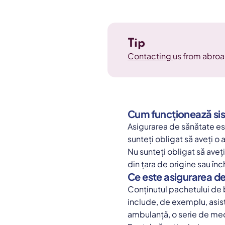
Tip
Contacting
us from abroa
Cum funcționează sis
Asigurarea de sănătate est
sunteți obligat să aveți o
Nu sunteți obligat să aveț
din țara de origine sau înc
Ce este asigurarea d
Conținutul pachetului de 
include, de exemplu, asist
ambulanță, o serie de med