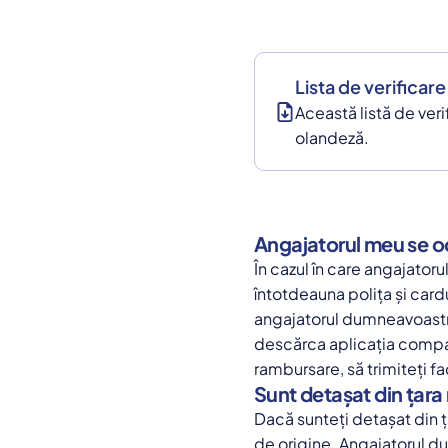
Lista de verificare
Această listă de veri
olandeză.
Angajatorul meu se o
În cazul în care angajator
întotdeauna polița și card
angajatorul dumneavoastră v
descărca aplicația compani
rambursare, să trimiteți fa
Sunt detașat din țara
Dacă sunteți detașat din 
de origine. Angajatorul d