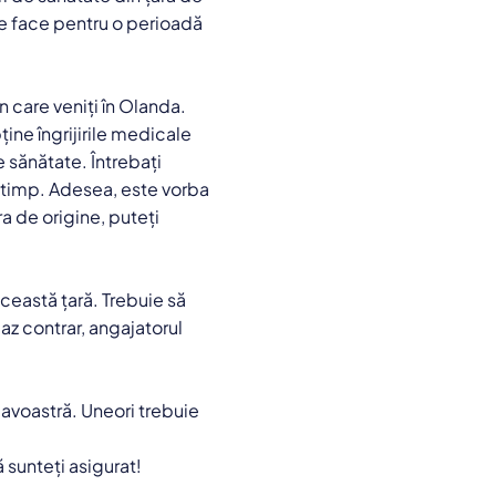
se face pentru o perioadă
n care veniți în Olanda.
ine îngrijirile medicale
 sănătate. Întrebați
 timp. Adesea, este vorba
ara de origine, puteți
 această țară. Trebuie să
az contrar, angajatorul
eavoastră. Uneori trebuie
 sunteți asigurat!