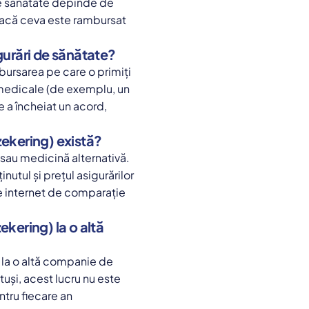
de sănătate depinde de
dacă ceva este rambursat
gurări de sănătate?
bursarea pe care o primiți
i medicale (de exemplu, un
e a încheiat un acord,
zekering) există?
i sau medicină alternativă.
utul și prețul asigurărilor
e internet de comparație
kering) la o altă
 la o altă companie de
uși, acest lucru nu este
ntru fiecare an