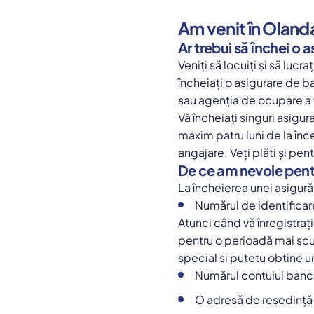
Am venit în Olan
Ar trebui să închei o 
Veniți să locuiți și să luc
încheiați o asigurare de 
sau agenția de ocupare a 
Vă încheiați singuri asigu
maxim patru luni de la înc
angajare. Veți plăti și pen
De ce am nevoie pentr
La încheierea unei asigură
Numărul de identifica
Atunci când vă înregistrați
pentru o perioadă mai scurt
special si putetu obtine u
Numărul contului banc
O adresă de reședință 