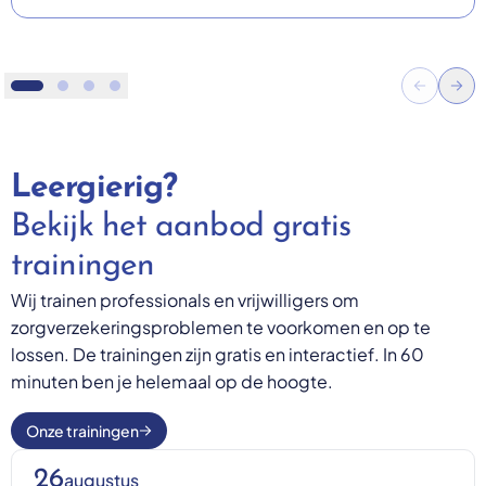
Vorige s
Vol
Ga naar slide 1
Ga naar slide 2
Ga naar slide 3
Ga naar slide 4
Leergierig?
Bekijk het aanbod gratis
trainingen
Wij trainen professionals en vrijwilligers om
zorgverzekeringsproblemen te voorkomen en op te
lossen. De trainingen zijn gratis en interactief. In 60
minuten ben je helemaal op de hoogte.
Onze trainingen
26
augustus