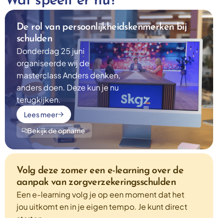
Wat speelt er nu?
De rol van persoonlijkheidskenmerken bij
schulden
Donderdag 25 juni
organiseerde wij de
masterclass Anders denken,
anders doen. Deze kun je nu
terugkijken.
Lees meer
Bekijk de opname
Volg deze zomer een e-learning over de
aanpak van zorgverzekeringsschulden
Een e-learning volg je op een moment dat het
jou uitkomt en in je eigen tempo. Je kunt direct