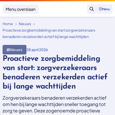
Menu overslaan
Menu
Zoeken
Home
Nieuws
Klacht indienen
Mijn klacht
Proactieve zorgbemiddeling van start zorgverzekeraars
benaderen verzekerden actief bij lange wachttijden
Onderwerpen
Nieuws
28 april 2026
Focus en impact
Zorgverzekering afsluiten
Zorgverzekering betalen
Proactieve zorgbemiddeling
Uitspraken
Vergoeding van zorg
Zorg in het buitenland
van start: zorgverzekeraars
Trainingen
Nieuw in Nederland
Geen zorgverzekering
benaderen verzekerden actief
Over SKGZ
bij lange wachttijden
Nieuws
Zorgverzekeraars benaderen verzekerden actief
Casussen
om hen bij lange wachttijden sneller toegang tot
Vacatures
zorg te geven. Deze zogenoemde proactieve
Contact