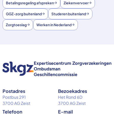
Betalingsregeling afspreken
Ziekenvervoer
GGZ-zorg buitenland
Studeren buitenland
Zorgtoeslag
Werken in Nederland
Postadres
Bezoekadres
Postbus 291
Het Rond 6D
3700 AG Zeist
3700 AG Zeist
Telefoon
E-mail