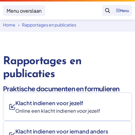
Menu overslaan
Menu
Zoeken
Home
Rapportages en publicaties
Klacht indienen
Mijn klacht
Onderwerpen
Rapportages en
Focus en impact
Zorgverzekering afsluiten
Zorgverzekering betalen
Uitspraken
Vergoeding van zorg
publicaties
Zorg in het buitenland
Trainingen
Nieuw in Nederland
Praktische documenten en formulieren
Geen zorgverzekering
Over SKGZ
Klacht indienen voor jezelf
Online een klacht indienen voor jezelf
Nieuws
Casussen
Vacatures
Klacht indienen voor iemand anders
Contact