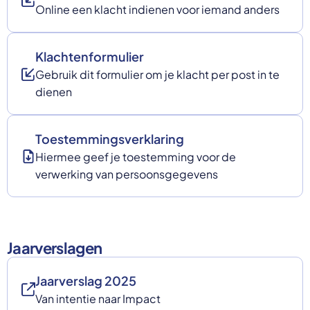
Online een klacht indienen voor iemand anders
Select a language
Nederlands
Klachtenformulier
English
Deutsch
Gebruik dit formulier om je klacht per post in te
Polski
dienen
Romana
български
Overheid moet proactief
Українська
Toestemmingsverklaring
ondersteuning bieden bij schulden, niet
русский
Espanol
Hiermee geef je toestemming voor de
straffen
Francais
verwerking van persoonsgegevens
Schrap de opslag op de zorgpremie voor mensen die
niet kunnen betalen en bied proactieve
ondersteuning, zoals automatische zorgtoeslag. Zo
voorkomt de overheid schulden, vermindert stress
en blijft noodzakelijke zorg toegankelijk.
Jaarverslagen
Lees meer
Jaarverslag 2025
Van intentie naar Impact