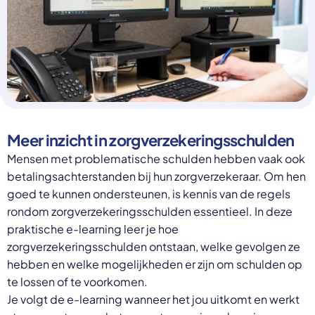
Select a language
Nederlands
English
Deutsch
Polski
Romana
български
Overheid moet proactief
Українська
Meer inzicht in zorgverzekeringsschulden
ondersteuning bieden bij schulden, niet
русский
Espanol
Mensen met problematische schulden hebben vaak ook
straffen
Francais
betalingsachterstanden bij hun zorgverzekeraar. Om hen
Schrap de opslag op de zorgpremie voor mensen die
goed te kunnen ondersteunen, is kennis van de regels
niet kunnen betalen en bied proactieve
ondersteuning, zoals automatische zorgtoeslag. Zo
rondom zorgverzekeringsschulden essentieel. In deze
voorkomt de overheid schulden, vermindert stress
praktische e-learning leer je hoe
en blijft noodzakelijke zorg toegankelijk.
zorgverzekeringsschulden ontstaan, welke gevolgen ze
Lees meer
hebben en welke mogelijkheden er zijn om schulden op
te lossen of te voorkomen.
Je volgt de e-learning wanneer het jou uitkomt en werkt