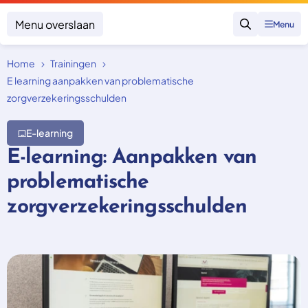
Menu overslaan
Menu
Zoeken
Home
Trainingen
Klacht indienen
Mijn klacht
E learning aanpakken van problematische
zorgverzekeringsschulden
Onderwerpen
E-learning
Focus en impact
Zorgverzekering afsluiten
Zorgverzekering betalen
E-learning: Aanpakken van
Uitspraken
Vergoeding van zorg
Zorg in het buitenland
problematische
Trainingen
Nieuw in Nederland
Geen zorgverzekering
zorgverzekeringsschulden
Over SKGZ
Nieuws
Casussen
Vacatures
Contact