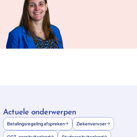
Actuele onderwerpen
Betalingsregeling afspreken
Ziekenvervoer
GGZ-zorg buitenland
Studeren buitenland