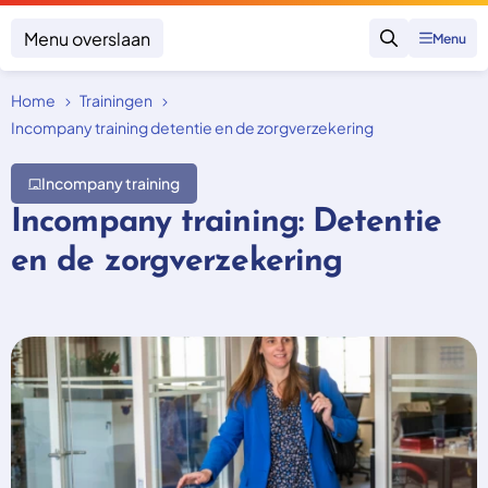
Menu overslaan
Menu
Zoeken
Home
Trainingen
Klacht indienen
Mijn klacht
Incompany training detentie en de zorgverzekering
Onderwerpen
Incompany training
Focus en impact
Incompany training: Detentie
Zorgverzekering afsluiten
Zorgverzekering betalen
Uitspraken
en de zorgverzekering
Vergoeding van zorg
Zorg in het buitenland
Trainingen
Nieuw in Nederland
Geen zorgverzekering
Over SKGZ
Nieuws
Casussen
Vacatures
Contact