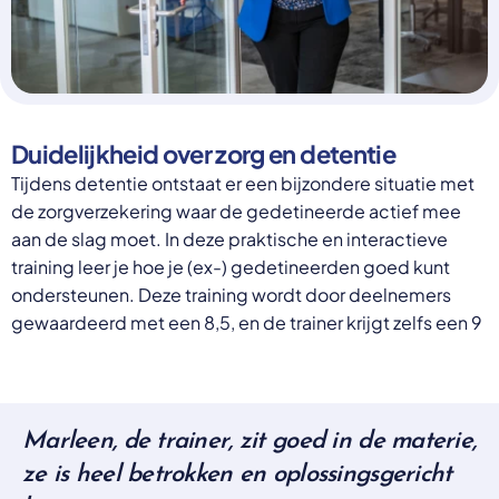
Select a language
Nederlands
English
Deutsch
Polski
Duidelijkheid over zorg en detentie
Romana
български
Tijdens detentie ontstaat er een bijzondere situatie met
Overheid moet proactief
Українська
de zorgverzekering waar de gedetineerde actief mee
ondersteuning bieden bij schulden, niet
русский
aan de slag moet. In deze praktische en interactieve
Espanol
straffen
training leer je hoe je (ex-) gedetineerden goed kunt
Francais
Schrap de opslag op de zorgpremie voor mensen die
ondersteunen. Deze training wordt door deelnemers
niet kunnen betalen en bied proactieve
gewaardeerd met een 8,5, en de trainer krijgt zelfs een 9
ondersteuning, zoals automatische zorgtoeslag. Zo
voorkomt de overheid schulden, vermindert stress
en blijft noodzakelijke zorg toegankelijk.
Lees meer
Marleen, de trainer, zit goed in de materie,
ze is heel betrokken en oplossingsgericht