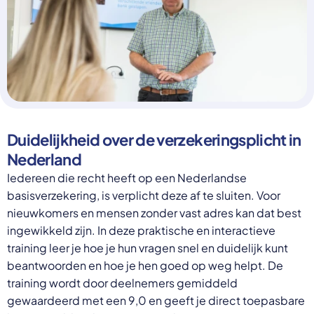
Select a language
Nederlands
English
Deutsch
Polski
Romana
български
Overheid moet proactief
Українська
Duidelijkheid over de verzekeringsplicht in
ondersteuning bieden bij schulden, niet
русский
Nederland
Espanol
straffen
Francais
Iedereen die recht heeft op een Nederlandse
Schrap de opslag op de zorgpremie voor mensen die
niet kunnen betalen en bied proactieve
basisverzekering, is verplicht deze af te sluiten. Voor
ondersteuning, zoals automatische zorgtoeslag. Zo
nieuwkomers en mensen zonder vast adres kan dat best
voorkomt de overheid schulden, vermindert stress
ingewikkeld zijn. In deze praktische en interactieve
en blijft noodzakelijke zorg toegankelijk.
training leer je hoe je hun vragen snel en duidelijk kunt
Lees meer
beantwoorden en hoe je hen goed op weg helpt. De
training wordt door deelnemers gemiddeld
gewaardeerd met een 9,0 en geeft je direct toepasbare