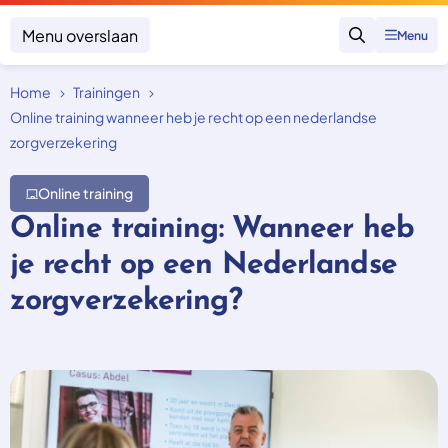
Menu overslaan
Menu
Zoeken
Home
Trainingen
Klacht indienen
Mijn klacht
Online training wanneer heb je recht op een nederlandse
zorgverzekering
Onderwerpen
Online training
Focus en impact
Zorgverzekering afsluiten
Zorgverzekering betalen
Online training: Wanneer heb
Uitspraken
Vergoeding van zorg
Zorg in het buitenland
je recht op een Nederlandse
Trainingen
Nieuw in Nederland
Geen zorgverzekering
zorgverzekering?
Over SKGZ
Nieuws
Casussen
Vacatures
Contact