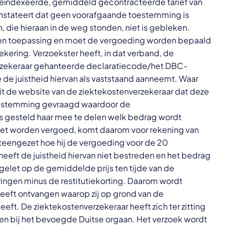
geïndexeerde, gemiddeld gecontracteerde tarief van
nstateert dat geen voorafgaande toestemming is
die hieraan in de weg stonden, niet is gebleken.
een toepassing en moet de vergoeding worden bepaald
kering. Verzoekster heeft, in dat verband, de
erzekeraar gehanteerde declaratiecode/het DBC-
de juistheid hiervan als vaststaand aanneemt. Waar
it de website van de ziektekostenverzekeraar dat deze
 toestemming gevraagd waardoor de
is gesteld haar mee te delen welk bedrag wordt
niet worden vergoed, komt daarom voor rekening van
iteengezet hoe hij de vergoeding voor de 20
heeft de juistheid hiervan niet bestreden en het bedrag
gelet op de gemiddelde prijs ten tijde van de
gen minus de restitutiekorting. Daarom wordt
eeft ontvangen waarop zij op grond van de
ft. De ziektekostenverzekeraar heeft zich ter zitting
oen bij het bevoegde Duitse orgaan. Het verzoek wordt