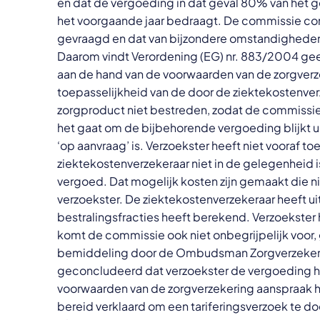
en dat de vergoeding in dat geval 80% van het 
het voorgaande jaar bedraagt. De commissie co
gevraagd en dat van bijzondere omstandigheden, 
Daarom vindt Verordening (EG) nr. 883/2004 g
aan de hand van de voorwaarden van de zorgverze
toepasselijkheid van de door de ziektekostenv
zorgproduct niet bestreden, zodat de commissie 
het gaat om de bijbehorende vergoeding blijkt u
‘op aanvraag’ is. Verzoekster heeft niet vooraf
ziektekostenverzekeraar niet in de gelegenheid 
vergoed. Dat mogelijk kosten zijn gemaakt die 
verzoekster. De ziektekostenverzekeraar heeft u
bestralingsfracties heeft berekend. Verzoekster 
komt de commissie ook niet onbegrijpelijk voor, 
bemiddeling door de Ombudsman Zorgverzekerin
geconcludeerd dat verzoekster de vergoeding h
voorwaarden van de zorgverzekering aanspraak hee
bereid verklaard om een tariferingsverzoek te d