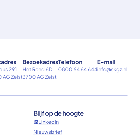
tadres
Bezoekadres
Telefoon
E-mail
bus 291
Het Rond 6D
0800 64 64 644
info@skgz.nl
 AG Zeist
3700 AG Zeist
Blijf op de hoogte
LinkedIn
Nieuwsbrief