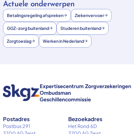
Actuele onderwerpen
Betalingsregeling afspreken
Ziekenvervoer
GGZ-zorg buitenland
Studeren buitenland
Zorgtoeslag
Werken in Nederland
Postadres
Bezoekadres
Postbus 291
Het Rond 6D
3700 AG Zeist
3700 AG Zeist