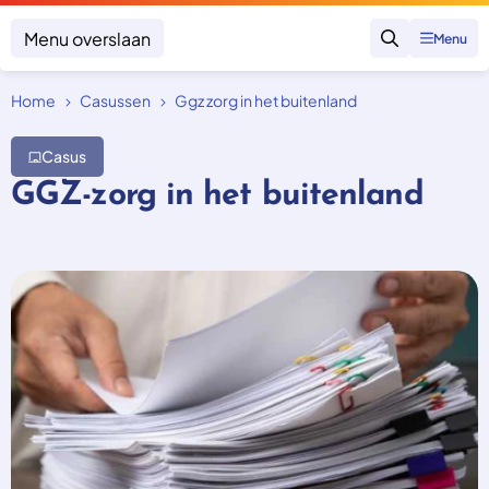
Menu overslaan
Menu
Zoeken
Home
Casussen
Ggz zorg in het buitenland
Klacht indienen
Mijn klacht
Casus
Onderwerpen
GGZ-zorg in het buitenland
Focus en impact
Zorgverzekering afsluiten
Zorgverzekering betalen
Uitspraken
Vergoeding van zorg
Zorg in het buitenland
Trainingen
Nieuw in Nederland
Geen zorgverzekering
Over SKGZ
Nieuws
Casussen
Vacatures
Contact