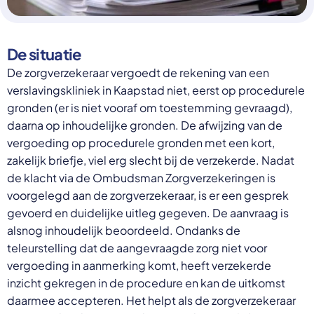
Select a language
Nederlands
De situatie
English
De zorgverzekeraar vergoedt de rekening van een
Deutsch
Polski
verslavingskliniek in Kaapstad niet, eerst op procedurele
Romana
gronden (er is niet vooraf om toestemming gevraagd),
български
Overheid moet proactief
daarna op inhoudelijke gronden. De afwijzing van de
Українська
ondersteuning bieden bij schulden, niet
vergoeding op procedurele gronden met een kort,
русский
Espanol
zakelijk briefje, viel erg slecht bij de verzekerde. Nadat
straffen
Francais
de klacht via de Ombudsman Zorgverzekeringen is
Schrap de opslag op de zorgpremie voor mensen die
niet kunnen betalen en bied proactieve
voorgelegd aan de zorgverzekeraar, is er een gesprek
ondersteuning, zoals automatische zorgtoeslag. Zo
gevoerd en duidelijke uitleg gegeven. De aanvraag is
voorkomt de overheid schulden, vermindert stress
alsnog inhoudelijk beoordeeld. Ondanks de
en blijft noodzakelijke zorg toegankelijk.
teleurstelling dat de aangevraagde zorg niet voor
Lees meer
vergoeding in aanmerking komt, heeft verzekerde
inzicht gekregen in de procedure en kan de uitkomst
daarmee accepteren. Het helpt als de zorgverzekeraar