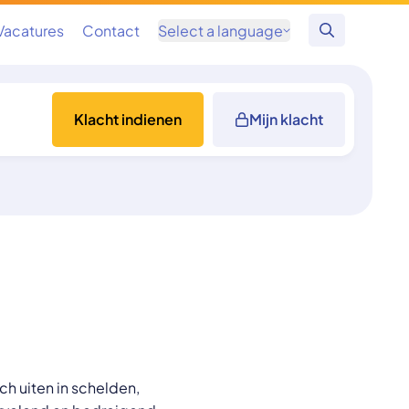
Vacatures
Contact
Select a language
Zoeken
Klacht indienen
Mijn klacht
ch uiten in schelden,