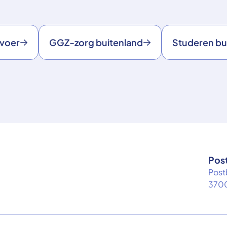
rvoer
GGZ-zorg buitenland
Studeren bu
Pos
Post
3700