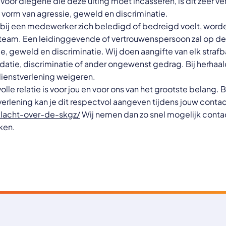
oor diegene die deze uiting moet incasseren, is dit zeer v
 vorm van agressie, geweld en discriminatie.
bij een medewerker zich beledigd of bedreigd voelt, worde
 team. Een leidinggevende of vertrouwenspersoon zal op d
ie, geweld en discriminatie. Wij doen aangifte van elk strafbaa
datie, discriminatie of ander ongewenst gedrag. Bij herhaald
dienstverlening weigeren.
le relatie is voor jou en voor ons van het grootste belang. 
erlening kan je dit respectvol aangeven tijdens jouw contac
klacht-over-de-skgz/
Wij nemen dan zo snel mogelijk cont
ken.