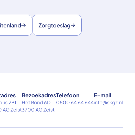
itenland
Zorgtoeslag
tadres
Bezoekadres
Telefoon
E-mail
bus 291
Het Rond 6D
0800 64 64 644
info@skgz.nl
 AG Zeist
3700 AG Zeist