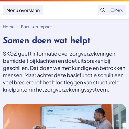
Menu overslaan
Menu
Zoeken
Home
Focus en impact
Klacht indienen
Mijn klacht
Samen doen wat helpt
Onderwerpen
SKGZ geeft informatie over zorgverzekeringen,
Focus en impact
Zorgverzekering afsluiten
bemiddelt bij klachten en doet uitspraken bij
Zorgverzekering betalen
Uitspraken
geschillen. Dat doen we met kundige en betrokken
Vergoeding van zorg
Zorg in het buitenland
mensen. Maar achter deze basisfunctie schuilt een
Trainingen
Nieuw in Nederland
veel bredere rol: het blootleggen van structurele
Geen zorgverzekering
Over SKGZ
knelpunten in het zorgverzekeringssysteem.
Nieuws
Casussen
Vacatures
Contact