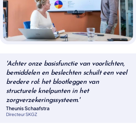
Select a language
Nederlands
English
Deutsch
Polski
Romana
български
Overheid moet proactief
Українська
ondersteuning bieden bij schulden, niet
русский
'Achter onze basisfunctie van voorlichten,
Espanol
straffen
bemiddelen en beslechten schuilt een veel
Francais
Schrap de opslag op de zorgpremie voor mensen die
bredere rol: het blootleggen van
niet kunnen betalen en bied proactieve
structurele knelpunten in het
ondersteuning, zoals automatische zorgtoeslag. Zo
voorkomt de overheid schulden, vermindert stress
zorgverzekeringssysteem.'
en blijft noodzakelijke zorg toegankelijk.
Theunis Schaafstra
Lees meer
Directeur SKGZ