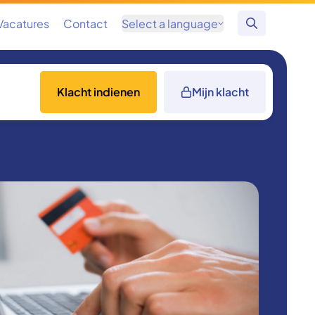
Vacatures
Contact
Select a language
Zoeken
Klacht indienen
Mijn klacht