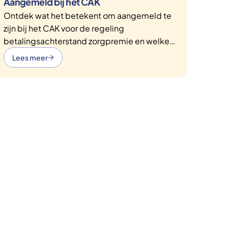
Aangemeld bij het CAK
Ontdek wat het betekent om aangemeld te
zijn bij het CAK voor de regeling
betalingsachterstand zorgpremie en welke
stappen je kunt nemen.
Lees meer