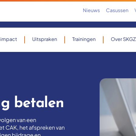
Nieuws
Casussen
 impact
Uitspraken
Trainingen
Over SKGZ
ng betalen
evolgen van een
et CAK, het afspreken van
eigen bijdrage en