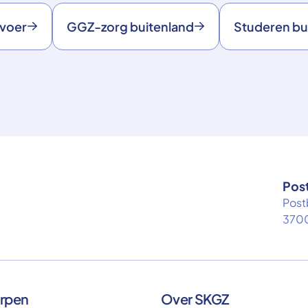
rvoer
GGZ-zorg buitenland
Studeren bu
Pos
Post
3700
rpen
Over SKGZ