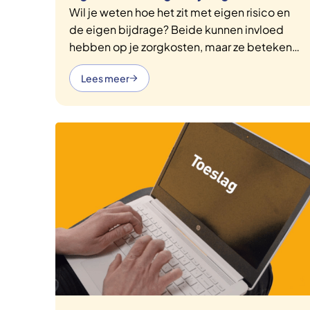
Wil je weten hoe het zit met eigen risico en
de eigen bijdrage? Beide kunnen invloed
hebben op je zorgkosten, maar ze betekenen
iets anders. We leggen het hier duidelijk uit,
Lees meer
met handige voorbeelden en tips, zodat je
precies weet waar je aan toe bent.