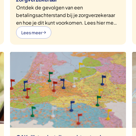
Ontdek de gevolgen van een
betalingsachterstand bij je zorgverzekeraar
en hoe je dit kunt voorkomen. Lees hier meer
over de stappen die je kunt nemen.
Lees meer