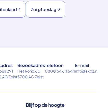
itenland
Zorgtoeslag
tadres
Bezoekadres
Telefoon
E-mail
bus 291
Het Rond 6D
0800 64 64 644
info@skgz.nl
 AG Zeist
3700 AG Zeist
Blijf op de hoogte