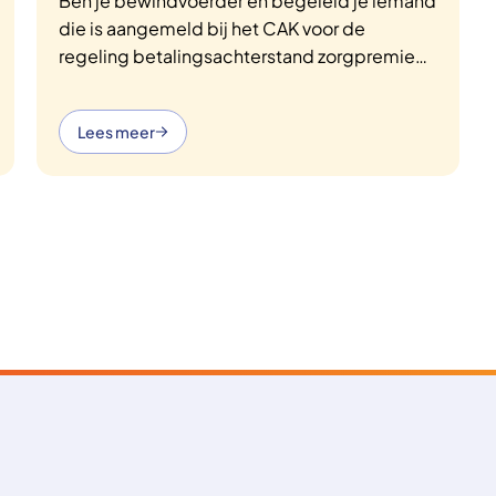
Ben je bewindvoerder en begeleid je iemand
die is aangemeld bij het CAK voor de
regeling betalingsachterstand zorgpremie
(BAZ)? Dan kun je in sommige gevallen
gebruikmaken van de Regeling Uitstroom
Lees meer
Onderbewindgestelden (RUOB).