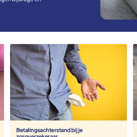
Betalingsachterstand bij je
zorgverzekeraar