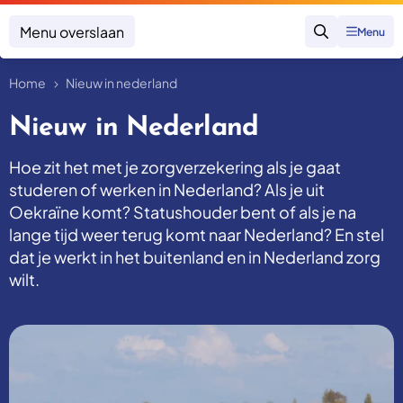
Menu overslaan
Menu
Zoeken
Home
Nieuw in nederland
Klacht indienen
Mijn klacht
Nieuw in Nederland
Onderwerpen
Hoe zit het met je zorgverzekering als je gaat
Focus en impact
Zorgverzekering afsluiten
studeren of werken in Nederland? Als je uit
Zorgverzekering betalen
Uitspraken
Oekraïne komt? Statushouder bent of als je na
Vergoeding van zorg
Zorg in het buitenland
lange tijd weer terug komt naar Nederland? En stel
Trainingen
Nieuw in Nederland
dat je werkt in het buitenland en in Nederland zorg
Geen zorgverzekering
Over SKGZ
wilt.
Nieuws
Casussen
Vacatures
Contact