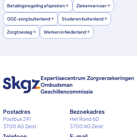
Betalingsregeling afspreken
Ziekenvervoer
GGZ-zorg buitenland
Studeren buitenland
Zorgtoeslag
Werken in Nederland
Postadres
Bezoekadres
Postbus 291
Het Rond 6D
3700 AG Zeist
3700 AG Zeist
Telefoon
E-mail