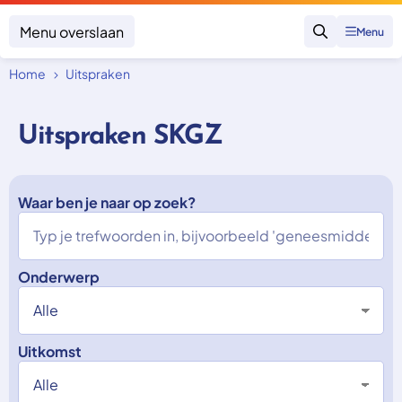
Menu overslaan
Menu
Zoeken
Home
Uitspraken
Klacht indienen
Mijn klacht
Uitspraken SKGZ
Onderwerpen
Focus en impact
Zorgverzekering afsluiten
Zorgverzekering betalen
Waar ben je naar op zoek?
Uitspraken
Vergoeding van zorg
Zorg in het buitenland
Trainingen
Nieuw in Nederland
Geen zorgverzekering
Over SKGZ
Onderwerp
Nieuws
Uitkomst
Casussen
Vacatures
Contact