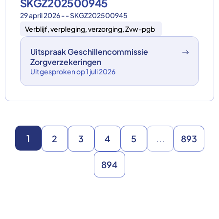
SKGZ202500945
29 april 2026 - - SKGZ202500945
Verblijf, verpleging, verzorging, Zvw-pgb
Uitspraak Geschillencommissie
Zorgverzekeringen
Uitgesproken op 1 juli 2026
1
2
3
4
5
...
893
894