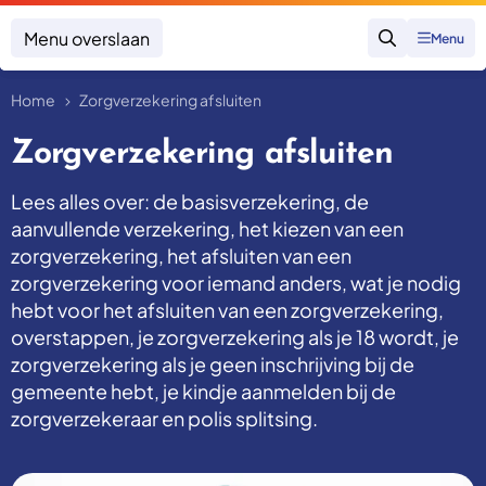
Menu overslaan
Menu
Zoeken
Home
Zorgverzekering afsluiten
Klacht indienen
Mijn klacht
Zorgverzekering afsluiten
Onderwerpen
Lees alles over: de basisverzekering, de
Focus en impact
Zorgverzekering afsluiten
aanvullende verzekering, het kiezen van een
Zorgverzekering betalen
Uitspraken
zorgverzekering, het afsluiten van een
Vergoeding van zorg
Zorg in het buitenland
zorgverzekering voor iemand anders, wat je nodig
Trainingen
Nieuw in Nederland
hebt voor het afsluiten van een zorgverzekering,
Geen zorgverzekering
Over SKGZ
overstappen, je zorgverzekering als je 18 wordt, je
zorgverzekering als je geen inschrijving bij de
gemeente hebt, je kindje aanmelden bij de
Nieuws
zorgverzekeraar en polis splitsing.
Casussen
Vacatures
Contact