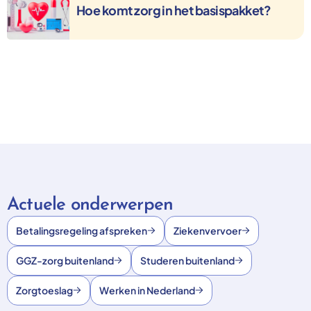
Hoe komt zorg in het basispakket?
Actuele onderwerpen
Betalingsregeling afspreken
Ziekenvervoer
GGZ-zorg buitenland
Studeren buitenland
Zorgtoeslag
Werken in Nederland