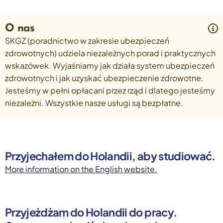
Select a language
O nas
Nederlands
SKGZ (poradnictwo w zakresie ubezpieczeń
English
Deutsch
zdrowotnych) udziela niezależnych porad i praktycznych
Polski
wskazówek. Wyjaśniamy jak działa system ubezpieczeń
Romana
zdrowotnych i jak uzyskać ubezpieczenie zdrowotne.
български
Overheid moet proactief
Jesteśmy w pełni opłacani przez rząd i dlatego jesteśmy
Українська
ondersteuning bieden bij schulden, niet
русский
niezależni. Wszystkie nasze usługi są bezpłatne.
Espanol
straffen
Francais
Schrap de opslag op de zorgpremie voor mensen die
niet kunnen betalen en bied proactieve
ondersteuning, zoals automatische zorgtoeslag. Zo
Przyjechałem do Holandii, aby studiować.
voorkomt de overheid schulden, vermindert stress
More information on the English website.
en blijft noodzakelijke zorg toegankelijk.
Lees meer
Przyjeżdżam do Holandii do pracy.