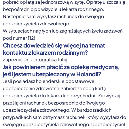
pobrać opłatę za jednorazową wizytę. Opłatę uiszcza się
bezpośrednio po wizycie u lekarza rodzinnego.
Następnie sam wysyłasz rachunek do swojego
ubezpieczyciela zdrowotnego.
W sytuacjach nagłych lub zagrażających życiu zadzwoń
pod numer 112!
Chcesz dowiedzieć się więcej na temat
kontaktu z lekarzem rodzinnym?
Zapoznaj się z
infografiką
tutaj.
Jak powinienem płacić za opiekę medyczną,
jeśli jestem ubezpieczony w Holandii?
Jeśli posiadasz holenderskie podstawowe
ubezpieczenie zdrowotne, zabierz ze sobą kartę
ubezpieczyciela do lekarza lub przychodni. Zazwyczaj
prześlą oni rachunek bezpośrednio do Twojego
ubezpieczyciela zdrowotnego. W bardzo rzadkich
przypadkach sam otrzymasz rachunek, który wysyłasz do
swojego ubezpieczyciela zdrowotnego. Ubezpieczyciel