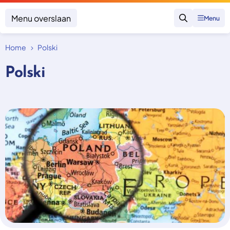
Menu overslaan
Menu
Zoeken
Home
Polski
Klacht indienen
Mijn klacht
Polski
Onderwerpen
Focus en impact
Zorgverzekering afsluiten
Zorgverzekering betalen
Uitspraken
Vergoeding van zorg
Zorg in het buitenland
Trainingen
Nieuw in Nederland
Geen zorgverzekering
Over SKGZ
Nieuws
Casussen
Vacatures
Contact