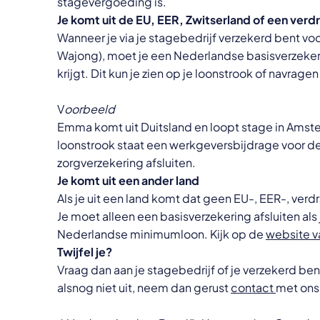
stagevergoeding is.
Je komt uit de EU, EER, Zwitserland of een verd
Wanneer je via je stagebedrijf verzekerd bent v
Wajong), moet je een Nederlandse basisverzekeri
krijgt. Dit kun je zien op je loonstrook of navragen
V
oorbeeld
Emma komt uit Duitsland en loopt stage in Amste
loonstrook staat een werkgeversbijdrage voor d
zorgverzekering afsluiten.
Je komt uit een ander land
Als je uit een land komt dat geen EU-, EER-, verd
Je moet alleen een basisverzekering afsluiten als 
Nederlandse minimumloon. Kijk op de
website v
Twijfel je?
Vraag dan aan je stagebedrijf of je verzekerd be
alsnog niet uit, neem dan gerust
contact
met ons