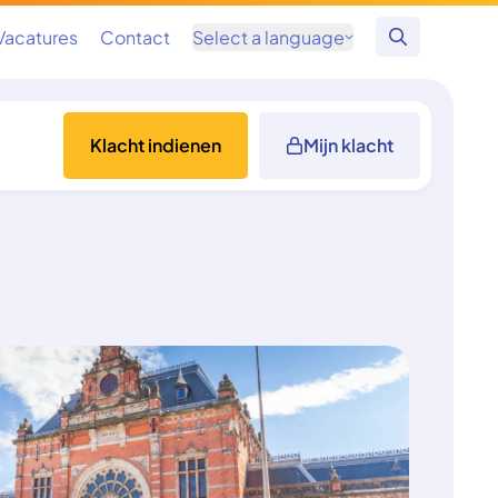
Vacatures
Contact
Select a language
Zoeken
Klacht indienen
Mijn klacht