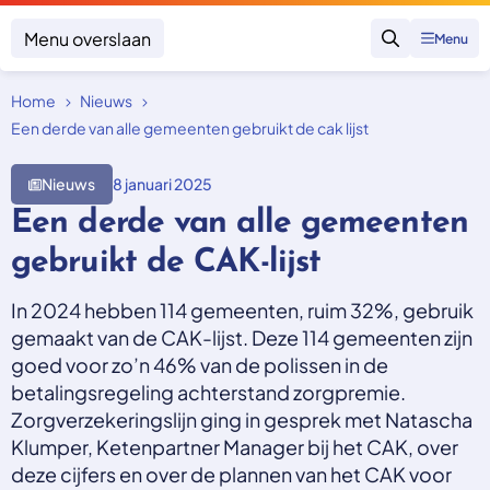
Menu overslaan
Menu
Zoeken
Home
Nieuws
Klacht indienen
Mijn klacht
Een derde van alle gemeenten gebruikt de cak lijst
Onderwerpen
Nieuws
8 januari 2025
Focus en impact
Een derde van alle gemeenten
Zorgverzekering afsluiten
Zorgverzekering betalen
Uitspraken
gebruikt de CAK-lijst
Vergoeding van zorg
Zorg in het buitenland
Trainingen
Nieuw in Nederland
In 2024 hebben 114 gemeenten, ruim 32%, gebruik
Geen zorgverzekering
Over SKGZ
gemaakt van de CAK-lijst. Deze 114 gemeenten zijn
goed voor zo’n 46% van de polissen in de
betalingsregeling achterstand zorgpremie.
Nieuws
Zorgverzekeringslijn ging in gesprek met Natascha
Casussen
Klumper, Ketenpartner Manager bij het CAK, over
Vacatures
deze cijfers en over de plannen van het CAK voor
Contact