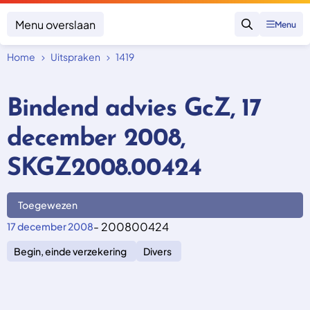
Menu overslaan
Menu
Zoeken
Home
Uitspraken
1419
Klacht indienen
Mijn klacht
Bindend advies GcZ, 17
Onderwerpen
december 2008,
Focus en impact
Zorgverzekering afsluiten
Zorgverzekering betalen
Uitspraken
SKGZ2008.00424
Vergoeding van zorg
Zorg in het buitenland
Trainingen
Nieuw in Nederland
Geen zorgverzekering
Toegewezen
Over SKGZ
- 200800424
17 december 2008
Begin, einde verzekering
Divers
Nieuws
Casussen
Vacatures
Contact