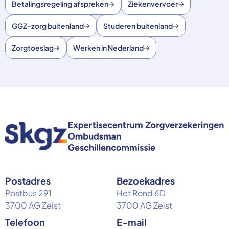
Betalingsregeling afspreken
Ziekenvervoer
GGZ-zorg buitenland
Studeren buitenland
Zorgtoeslag
Werken in Nederland
Postadres
Bezoekadres
Postbus 291
Het Rond 6D
3700 AG Zeist
3700 AG Zeist
Telefoon
E-mail