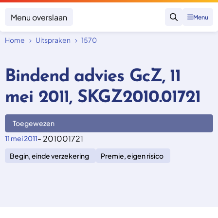
Menu overslaan
Menu
Zoeken
Home
Uitspraken
1570
Klacht indienen
Mijn klacht
Bindend advies GcZ, 11
Onderwerpen
mei 2011, SKGZ2010.01721
Focus en impact
Zorgverzekering afsluiten
Zorgverzekering betalen
Uitspraken
Vergoeding van zorg
Toegewezen
Zorg in het buitenland
Trainingen
Nieuw in Nederland
- 201001721
11 mei 2011
Geen zorgverzekering
Over SKGZ
Begin, einde verzekering
Premie, eigen risico
Nieuws
Casussen
Vacatures
Contact