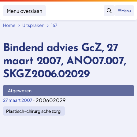
Menu overslaan
Menu
Zoeken
Home
Uitspraken
167
Klacht indienen
Mijn klacht
Bindend advies GcZ, 27
Onderwerpen
maart 2007, ANO07.007,
Focus en impact
Zorgverzekering afsluiten
Zorgverzekering betalen
Uitspraken
SKGZ2006.02029
Vergoeding van zorg
Zorg in het buitenland
Trainingen
Nieuw in Nederland
Geen zorgverzekering
Afgewezen
Over SKGZ
- 200602029
27 maart 2007
Plastisch-chirurgische zorg
Nieuws
Casussen
Vacatures
Contact