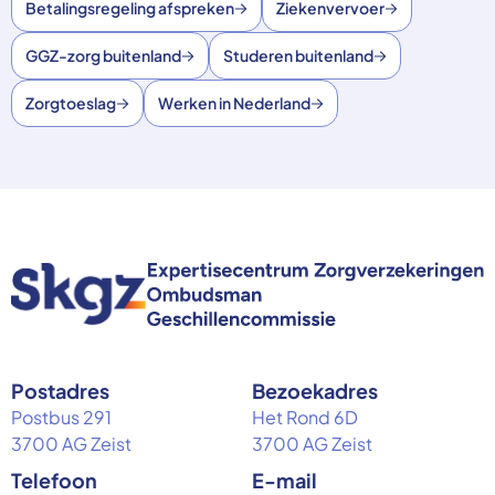
Betalingsregeling afspreken
Ziekenvervoer
GGZ-zorg buitenland
Studeren buitenland
Zorgtoeslag
Werken in Nederland
Postadres
Bezoekadres
Postbus 291
Het Rond 6D
3700 AG Zeist
3700 AG Zeist
Telefoon
E-mail