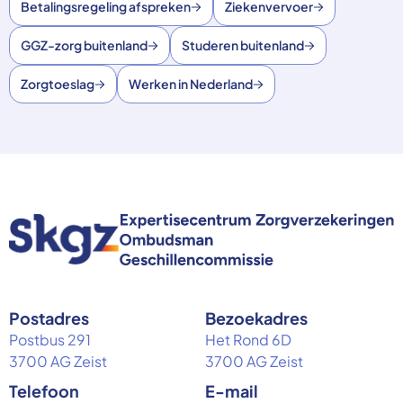
Betalingsregeling afspreken
Ziekenvervoer
GGZ-zorg buitenland
Studeren buitenland
Zorgtoeslag
Werken in Nederland
Postadres
Bezoekadres
Postbus 291
Het Rond 6D
3700 AG Zeist
3700 AG Zeist
Telefoon
E-mail