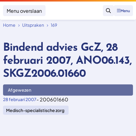
Menu overslaan
Menu
Zoeken
Home
Uitspraken
169
Klacht indienen
Mijn klacht
Bindend advies GcZ, 28
Onderwerpen
februari 2007, ANO06.143,
Focus en impact
Zorgverzekering afsluiten
Zorgverzekering betalen
Uitspraken
SKGZ2006.01660
Vergoeding van zorg
Zorg in het buitenland
Trainingen
Nieuw in Nederland
Geen zorgverzekering
Afgewezen
Over SKGZ
- 200601660
28 februari 2007
Medisch-specialistische zorg
Nieuws
Casussen
Vacatures
Contact