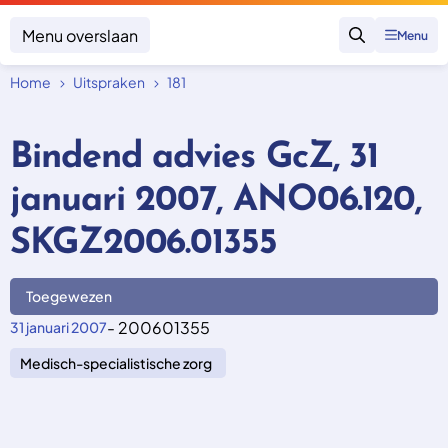
Menu overslaan
Menu
Zoeken
Home
Uitspraken
181
Klacht indienen
Mijn klacht
Bindend advies GcZ, 31
Onderwerpen
januari 2007, ANO06.120,
Focus en impact
Zorgverzekering afsluiten
Zorgverzekering betalen
Uitspraken
SKGZ2006.01355
Vergoeding van zorg
Zorg in het buitenland
Trainingen
Nieuw in Nederland
Geen zorgverzekering
Toegewezen
Over SKGZ
- 200601355
31 januari 2007
Medisch-specialistische zorg
Nieuws
Casussen
Vacatures
Contact