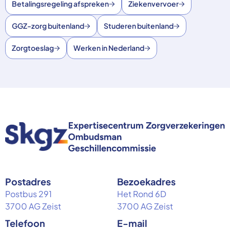
Betalingsregeling afspreken
Ziekenvervoer
GGZ-zorg buitenland
Studeren buitenland
Zorgtoeslag
Werken in Nederland
Postadres
Bezoekadres
Postbus 291
Het Rond 6D
3700 AG Zeist
3700 AG Zeist
Telefoon
E-mail