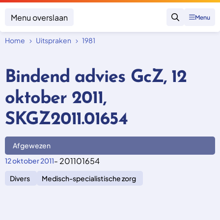
Menu overslaan
Menu
Zoeken
Home
Uitspraken
1981
Klacht indienen
Mijn klacht
Bindend advies GcZ, 12
Onderwerpen
oktober 2011,
Focus en impact
Zorgverzekering afsluiten
Zorgverzekering betalen
Uitspraken
SKGZ2011.01654
Vergoeding van zorg
Zorg in het buitenland
Trainingen
Nieuw in Nederland
Geen zorgverzekering
Afgewezen
Over SKGZ
- 201101654
12 oktober 2011
Divers
Medisch-specialistische zorg
Nieuws
Casussen
Vacatures
Contact