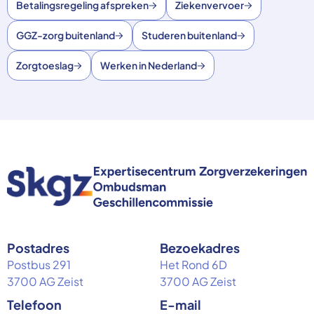
Betalingsregeling afspreken
Ziekenvervoer
GGZ-zorg buitenland
Studeren buitenland
Zorgtoeslag
Werken in Nederland
Postadres
Bezoekadres
Postbus 291
Het Rond 6D
3700 AG Zeist
3700 AG Zeist
Telefoon
E-mail