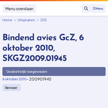
Menu overslaan
Menu
Zoeken
Home
Uitspraken
205
Klacht indienen
Mijn klacht
Bindend avies GcZ, 6
Onderwerpen
oktober 2010,
Focus en impact
Zorgverzekering afsluiten
Zorgverzekering betalen
Uitspraken
SKGZ2009.01945
Vergoeding van zorg
Zorg in het buitenland
Trainingen
Nieuw in Nederland
Geen zorgverzekering
Gedeeltelijk toegewezen
Over SKGZ
- 200901945
6 oktober 2010
Vervoer
Nieuws
Casussen
Vacatures
Contact