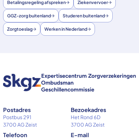
Betalingsregeling afspreken
Ziekenvervoer
GGZ-zorg buitenland
Studeren buitenland
Zorgtoeslag
Werken in Nederland
Postadres
Bezoekadres
Postbus 291
Het Rond 6D
3700 AG Zeist
3700 AG Zeist
Telefoon
E-mail