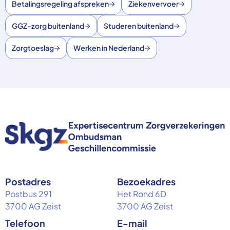
Betalingsregeling afspreken
Ziekenvervoer
GGZ-zorg buitenland
Studeren buitenland
Zorgtoeslag
Werken in Nederland
Postadres
Bezoekadres
Postbus 291
Het Rond 6D
3700 AG Zeist
3700 AG Zeist
Telefoon
E-mail