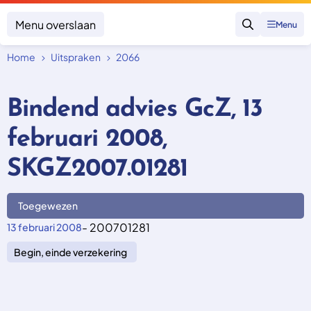
Menu overslaan
Menu
Zoeken
Home
Uitspraken
2066
Klacht indienen
Mijn klacht
Bindend advies GcZ, 13
Onderwerpen
februari 2008,
Focus en impact
Zorgverzekering afsluiten
Zorgverzekering betalen
Uitspraken
SKGZ2007.01281
Vergoeding van zorg
Zorg in het buitenland
Trainingen
Nieuw in Nederland
Geen zorgverzekering
Toegewezen
Over SKGZ
- 200701281
13 februari 2008
Begin, einde verzekering
Nieuws
Casussen
Vacatures
Contact