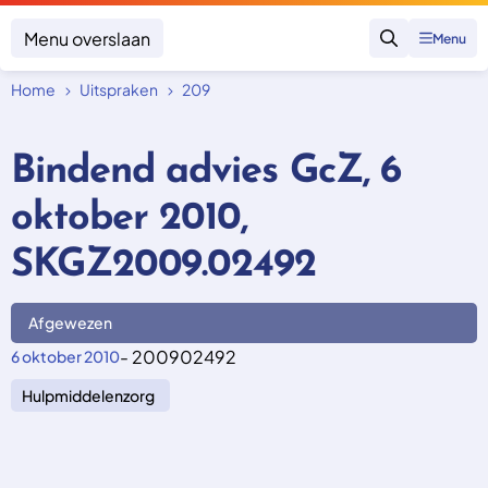
Menu overslaan
Menu
Zoeken
Home
Uitspraken
209
Klacht indienen
Mijn klacht
Bindend advies GcZ, 6
Onderwerpen
oktober 2010,
Focus en impact
Zorgverzekering afsluiten
Zorgverzekering betalen
Uitspraken
SKGZ2009.02492
Vergoeding van zorg
Zorg in het buitenland
Trainingen
Nieuw in Nederland
Geen zorgverzekering
Afgewezen
Over SKGZ
- 200902492
6 oktober 2010
Hulpmiddelenzorg
Nieuws
Casussen
Vacatures
Contact