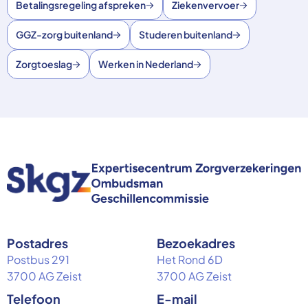
Betalingsregeling afspreken
Ziekenvervoer
GGZ-zorg buitenland
Studeren buitenland
Zorgtoeslag
Werken in Nederland
Postadres
Bezoekadres
Postbus 291
Het Rond 6D
3700 AG Zeist
3700 AG Zeist
Telefoon
E-mail