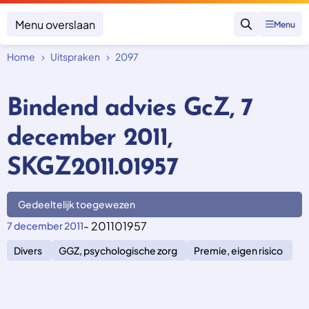
Menu overslaan
Menu
Zoeken
Home
Uitspraken
2097
Klacht indienen
Mijn klacht
Bindend advies GcZ, 7
Onderwerpen
december 2011,
Focus en impact
Zorgverzekering afsluiten
Zorgverzekering betalen
Uitspraken
SKGZ2011.01957
Vergoeding van zorg
Zorg in het buitenland
Trainingen
Nieuw in Nederland
Geen zorgverzekering
Gedeeltelijk toegewezen
Over SKGZ
- 201101957
7 december 2011
Divers
GGZ, psychologische zorg
Premie, eigen risico
Nieuws
Casussen
Vacatures
Contact