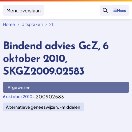
Menu overslaan
Menu
Zoeken
Home
Uitspraken
211
Klacht indienen
Mijn klacht
Bindend advies GcZ, 6
Onderwerpen
oktober 2010,
Focus en impact
Zorgverzekering afsluiten
Zorgverzekering betalen
Uitspraken
SKGZ2009.02583
Vergoeding van zorg
Zorg in het buitenland
Trainingen
Nieuw in Nederland
Geen zorgverzekering
Afgewezen
Over SKGZ
- 200902583
6 oktober 2010
Alternatieve geneeswijzen, -middelen
Nieuws
Casussen
Vacatures
Contact