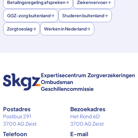
Betalingsregeling afspreken
Ziekenvervoer
GGZ-zorg buitenland
Studeren buitenland
Zorgtoeslag
Werken in Nederland
Postadres
Bezoekadres
Postbus 291
Het Rond 6D
3700 AG Zeist
3700 AG Zeist
Telefoon
E-mail