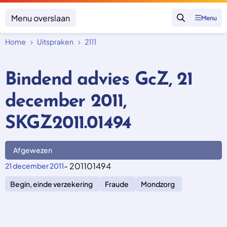
Menu overslaan
Menu
Zoeken
Home
Uitspraken
2111
Klacht indienen
Mijn klacht
Bindend advies GcZ, 21
Onderwerpen
december 2011,
Focus en impact
Zorgverzekering afsluiten
Zorgverzekering betalen
Uitspraken
SKGZ2011.01494
Vergoeding van zorg
Zorg in het buitenland
Trainingen
Nieuw in Nederland
Geen zorgverzekering
Afgewezen
Over SKGZ
- 201101494
21 december 2011
Begin, einde verzekering
Fraude
Mondzorg
Nieuws
Casussen
Vacatures
Contact