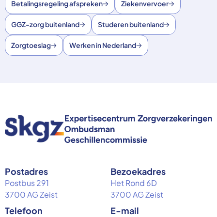
Betalingsregeling afspreken
Ziekenvervoer
GGZ-zorg buitenland
Studeren buitenland
Zorgtoeslag
Werken in Nederland
Postadres
Bezoekadres
Postbus 291
Het Rond 6D
3700 AG Zeist
3700 AG Zeist
Telefoon
E-mail