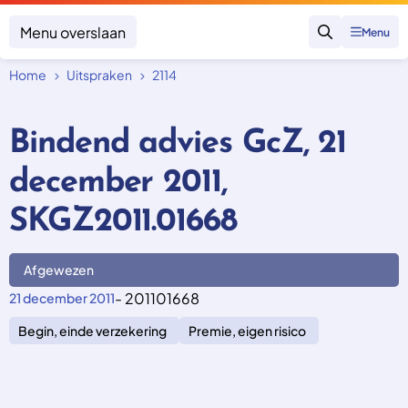
Menu overslaan
Menu
Zoeken
Home
Uitspraken
2114
Klacht indienen
Mijn klacht
Bindend advies GcZ, 21
Onderwerpen
december 2011,
Focus en impact
Zorgverzekering afsluiten
Zorgverzekering betalen
Uitspraken
SKGZ2011.01668
Vergoeding van zorg
Zorg in het buitenland
Trainingen
Nieuw in Nederland
Geen zorgverzekering
Afgewezen
Over SKGZ
- 201101668
21 december 2011
Begin, einde verzekering
Premie, eigen risico
Nieuws
Casussen
Vacatures
Contact