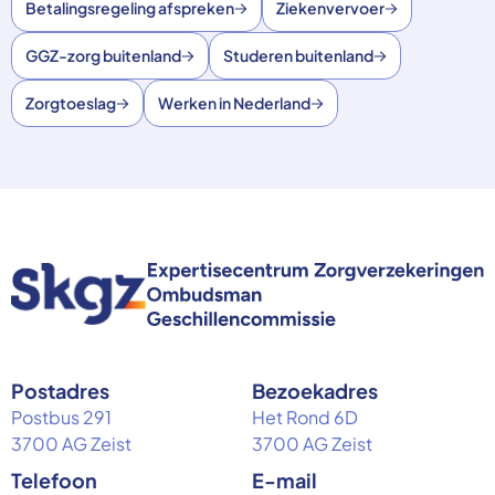
Betalingsregeling afspreken
Ziekenvervoer
GGZ-zorg buitenland
Studeren buitenland
Zorgtoeslag
Werken in Nederland
Postadres
Bezoekadres
Postbus 291
Het Rond 6D
3700 AG Zeist
3700 AG Zeist
Telefoon
E-mail