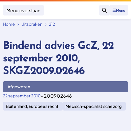
Menu overslaan
Menu
Zoeken
Home
Uitspraken
212
Klacht indienen
Mijn klacht
Bindend advies GcZ, 22
Onderwerpen
september 2010,
Focus en impact
Zorgverzekering afsluiten
Zorgverzekering betalen
Uitspraken
SKGZ2009.02646
Vergoeding van zorg
Zorg in het buitenland
Trainingen
Nieuw in Nederland
Geen zorgverzekering
Afgewezen
Over SKGZ
- 200902646
22 september 2010
Buitenland, Europees recht
Medisch-specialistische zorg
Nieuws
Casussen
Vacatures
Contact