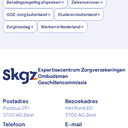
Betalingsregeling afspreken
Ziekenvervoer
GGZ-zorg buitenland
Studeren buitenland
Zorgtoeslag
Werken in Nederland
Postadres
Bezoekadres
Postbus 291
Het Rond 6D
3700 AG Zeist
3700 AG Zeist
Telefoon
E-mail