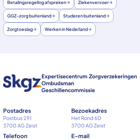
Betalingsregeling afspreken
Ziekenvervoer
GGZ-zorg buitenland
Studeren buitenland
Zorgtoeslag
Werken in Nederland
Postadres
Bezoekadres
Postbus 291
Het Rond 6D
3700 AG Zeist
3700 AG Zeist
Telefoon
E-mail