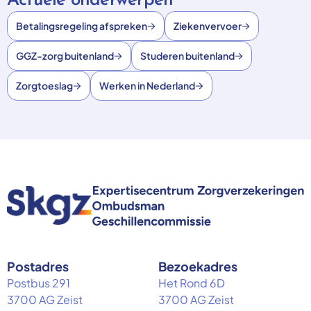
Actuele onderwerpen
Betalingsregeling afspreken
Ziekenvervoer
GGZ-zorg buitenland
Studeren buitenland
Zorgtoeslag
Werken in Nederland
Postadres
Bezoekadres
Postbus 291
Het Rond 6D
3700 AG Zeist
3700 AG Zeist