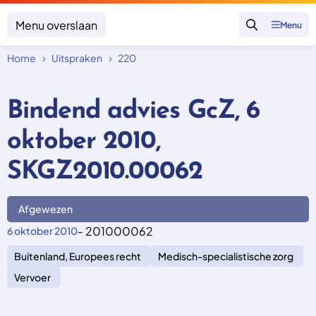
Menu overslaan
Menu
Zoeken
Home
Uitspraken
220
Klacht indienen
Mijn klacht
Bindend advies GcZ, 6
Onderwerpen
oktober 2010,
Focus en impact
Zorgverzekering afsluiten
Zorgverzekering betalen
Uitspraken
SKGZ2010.00062
Vergoeding van zorg
Zorg in het buitenland
Trainingen
Nieuw in Nederland
Geen zorgverzekering
Afgewezen
Over SKGZ
- 201000062
6 oktober 2010
Buitenland, Europees recht
Medisch-specialistische zorg
Nieuws
Casussen
Vervoer
Vacatures
Contact