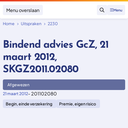
Menu overslaan
Menu
Zoeken
Home
Uitspraken
2230
Klacht indienen
Mijn klacht
Bindend advies GcZ, 21
Onderwerpen
maart 2012,
Focus en impact
Zorgverzekering afsluiten
Zorgverzekering betalen
Uitspraken
SKGZ2011.02080
Vergoeding van zorg
Zorg in het buitenland
Trainingen
Nieuw in Nederland
Geen zorgverzekering
Afgewezen
Over SKGZ
- 201102080
21 maart 2012
Begin, einde verzekering
Premie, eigen risico
Nieuws
Casussen
Vacatures
Contact