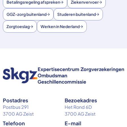
Betalingsregeling afspreken
Ziekenvervoer
GGZ-zorg buitenland
Studeren buitenland
Zorgtoeslag
Werken in Nederland
Postadres
Bezoekadres
Postbus 291
Het Rond 6D
3700 AG Zeist
3700 AG Zeist
Telefoon
E-mail