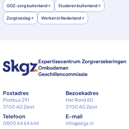
GGZ-zorg buitenland
Studeren buitenland
Zorgtoeslag
Werken in Nederland
Postadres
Bezoekadres
Postbus 291
Het Rond 6D
3700 AG Zeist
3700 AG Zeist
Telefoon
E-mail
0800 64 64 644
info@skgz.nl